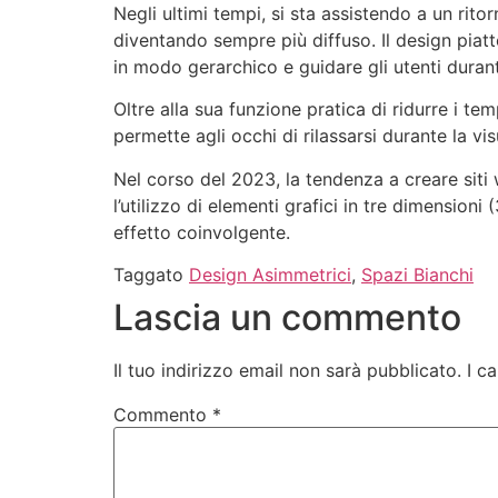
Vai
Negli ultimi tempi, si sta assistendo a un ritor
al
diventando sempre più diffuso. Il design piatt
contenuto
in modo gerarchico e guidare gli utenti durant
Oltre alla sua funzione pratica di ridurre i t
permette agli occhi di rilassarsi durante la vi
Nel corso del 2023, la tendenza a creare siti
l’utilizzo di elementi grafici in tre dimensio
effetto coinvolgente.
Taggato
Design Asimmetrici
,
Spazi Bianchi
Lascia un commento
Il tuo indirizzo email non sarà pubblicato.
I c
Commento
*